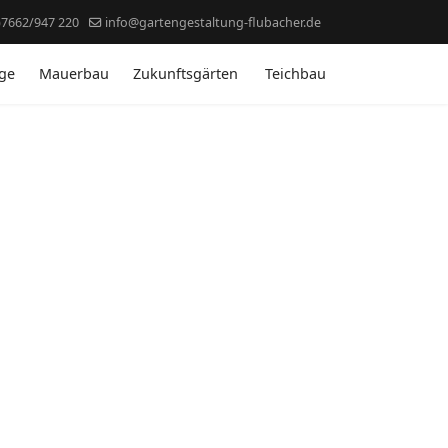
)7662/947 220
info@gartengestaltung-flubacher.de
ege
Mauerbau
Zukunftsgärten
Teichbau