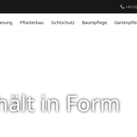
+49 (0
lanung
Pflasterbau
Sichtschutz
Baumpflege
Gartenpfl
ält in Form