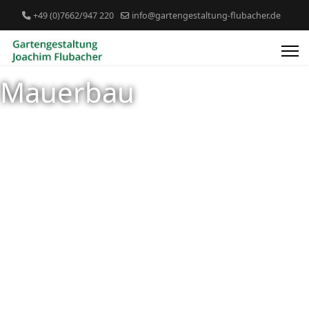
+49 (0)7662/947 220
info@gartengestaltung-flubacher.de
Mauerbau